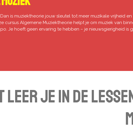
 Muziek
rt? Dan is muziektheorie jouw sleutel tot meer muzikale vrijheid e
ze cursus Algemene Muziektheorie helpt je om muziek van binnen
po. Je hoeft geen ervaring te hebben – je nieuwsgierigheid is g
t leer je in de less
M