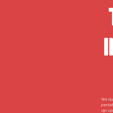
i
We dui
pentat
zijn o