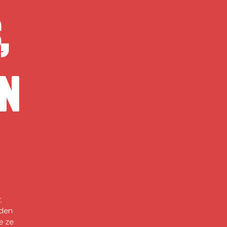
,
en
,
rden
e ze