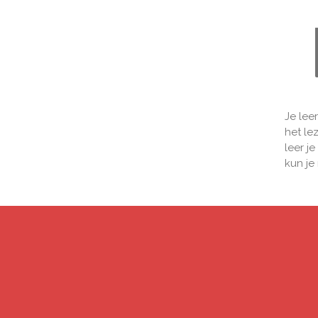
Je lee
het le
leer j
kun je