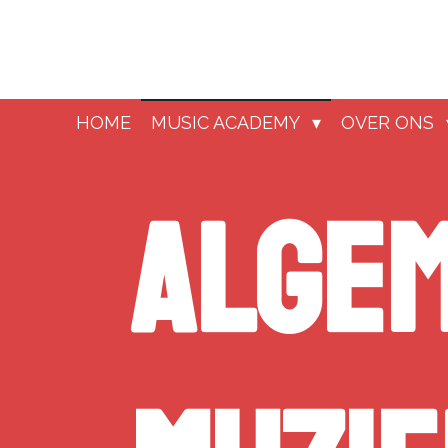
Ga
direct
naar
de
hoofdinhoud
HOME
MUSIC ACADEMY
OVER ONS
Alge