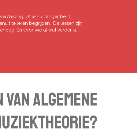
n verdieping. Of je nu zanger bent,
uit te leren begrijpen. De lessen zijn
enoeg. En voor wie al wat verder is,
en van Algemene
uziektheorie?