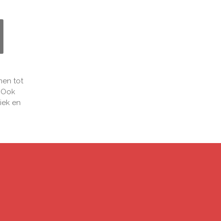
n
men tot
. Ook
ziek en