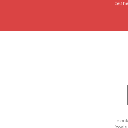
zelf h
Je ont
(zoals