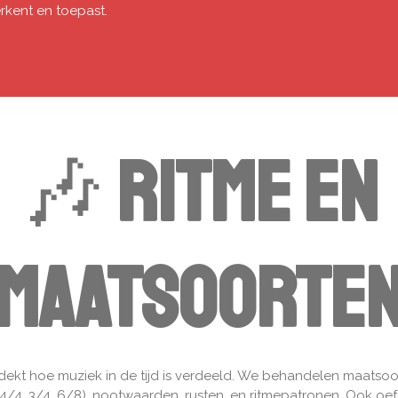
erkent en toepast.
🎶
Ritme en
maatsoorte
dekt hoe muziek in de tijd is verdeeld. We behandelen maatsoo
 4/4, 3/4, 6/8), nootwaarden, rusten, en ritmepatronen. Ook oe