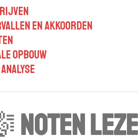
rijven
vallen en akkoorden
ten
ale opbouw
 analyse
🎼
Noten lez