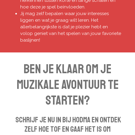
herkennen tussen korte en lange schalen en
hoe deze je spel beïnvloeden.
Jij mag zelf bepalen waar jouw interesses
liggen en wat je graag wilt leren. Het
allerbelangrijkste is dat je plezier hebt en
volop geniet van het spelen van jouw favoriete
baslijnen!
Ben je klaar om je
muzikale avontuur te
starten?
Schrijf je nu in bij HODMA en ontdek
zelf hoe tof en gaaf het is om