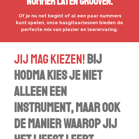
nummer laten grooven.
Of je nu net begint of al een paar nummers
kunt spelen, onze basgitaarlessen bieden de
perfecte mix van plezier en leerervaring.
Jij mag kiezen!
Bij
HODMA kies je niet
alleen een
instrument, maar ook
de manier waarop jij