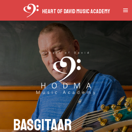
Ga
Heart of David Music Academy
direct
naar
de
hoofdinhoud
Basgitaar